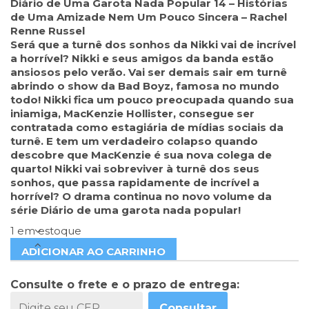
Diário de Uma Garota Nada Popular 14 – Histórias
de Uma Amizade Nem Um Pouco Sincera – Rachel
Renne Russel
Será que a turnê dos sonhos da Nikki vai de incrível
a horrível? Nikki e seus amigos da banda estão
ansiosos pelo verão. Vai ser demais sair em turnê
abrindo o show da Bad Boyz, famosa no mundo
todo! Nikki fica um pouco preocupada quando sua
iniamiga, MacKenzie Hollister, consegue ser
contratada como estagiária de mídias sociais da
turnê. E tem um verdadeiro colapso quando
descobre que MacKenzie é sua nova colega de
quarto! Nikki vai sobreviver à turnê dos seus
sonhos, que passa rapidamente de incrível a
horrível? O drama continua no novo volume da
série Diário de uma garota nada popular!
1 em estoque
ADICIONAR AO CARRINHO
Consulte o frete e o prazo de entrega:
Consultar