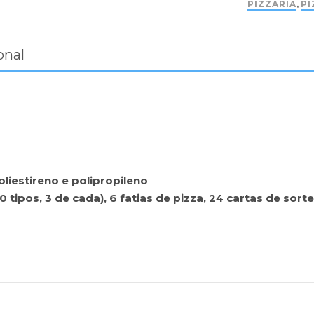
PIZZARIA
,
PI
onal
liestireno e polipropileno
0 tipos, 3 de cada), 6 fatias de pizza, 24 cartas de sorte