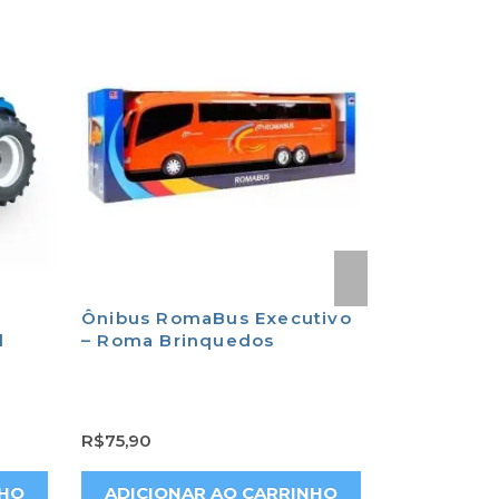
Ônibus RomaBus Executivo
Fogão Infa
l
– Roma Brinquedos
Eletrônico
R$
75,90
R$
268,00
NHO
ADICIONAR AO CARRINHO
ADICION