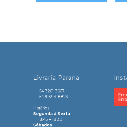
Livraria Paraná
Ins
54-3261-3667
Err
54.99214-8823
Err
Horários
Segunda á Sexta
8:45 – 18:30
Sábados