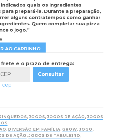
 indicados quais os ingredientes
 para prepará-la. Durante a preparação,
rer alguns contratempos como ganhar
ngredientes. Quem completar sua pizza
nce o jogo.”
e
AR AO CARRINHO
 frete e o prazo de entrega:
Consultar
u cep
RINQUEDOS
,
JOGOS
,
JOGOS DE AÇÃO
,
JOGOS
ROS
SAO
,
DIVERSÃO EM FAMÍLIA
,
GROW
,
JOGO
,
OS DE AÇÃO
,
JOGOS DE TABULEIRO
,