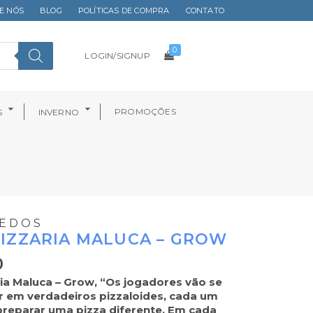
E NÓS
BLOG
POLÍTICAS DE COMPRA
CONTATO
0
LOGIN/SIGNUP
PROMOÇÕES
S
INVERNO
EDOS
IZZARIA MALUCA – GROW
0
ia Maluca – Grow, “Os jogadores vão se
r em verdadeiros pizzaloides, cada um
reparar uma pizza diferente. Em cada