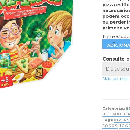
pizza estão
necessários
podem ocor
ou perder i
primeiro ve
1 em estoqu
ADICION
Consulte o
Não sei me
Categorias:
B
DE TABULEI
Tags:
DIVER
JOGOS
,
JOG