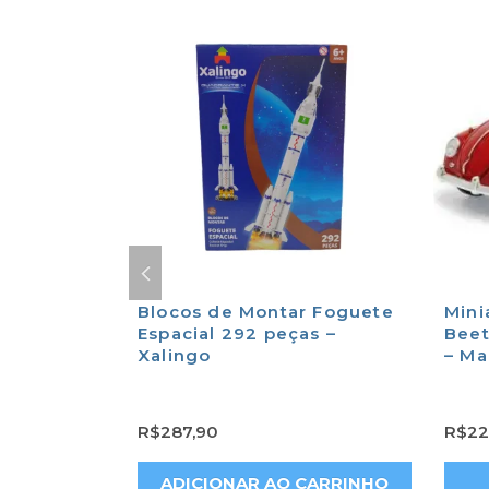
dora Still
Blocos de Montar Foguete
Mini
ção – Roma
Espacial 292 peças –
Beet
Xalingo
– Ma
R$
287,90
R$
22
CARRINHO
ADICIONAR AO CARRINHO