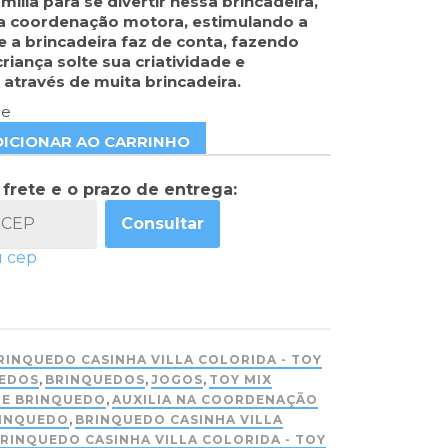
mília para se divertir nessa brincadeira,
a coordenação motora, estimulando a
 a brincadeira faz de conta, fazendo
riança solte sua criatividade e
através de muita brincadeira.
ue
DICIONAR AO CARRINHO
 frete e o prazo de entrega:
Consultar
u cep
RINQUEDO CASINHA VILLA COLORIDA - TOY
EDOS
,
BRINQUEDOS
,
JOGOS
,
TOY MIX
DE BRINQUEDO
,
AUXILIA NA COORDENAÇÃO
INQUEDO
,
BRINQUEDO CASINHA VILLA
RINQUEDO CASINHA VILLA COLORIDA - TOY