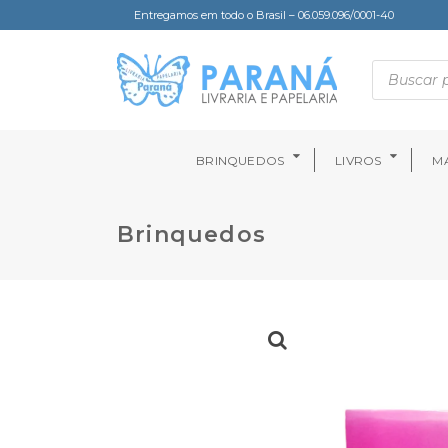
Entregamos em todo o Brasil – 06.059.096/0001-40
BRINQUEDOS
LIVROS
MA
Brinquedos