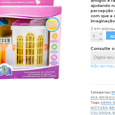
amigos e fa
ajudando n
percepção e
com que a c
imaginação 
3 em estoq
A
Consulte o
Não sei me
Categorias:
B
MIX
,
BRINQU
Tags:
ARMA 
MOTORA
,
BR
COLORIDA
,
B