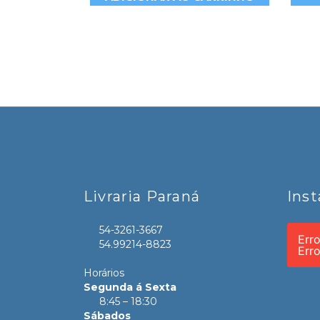
Livraria Paraná
Ins
54-3261-3667
Err
54.99214-8823
Err
Horários
Segunda á Sexta
8:45 – 18:30
Sábados