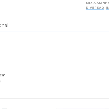
MIX
,
CASINH
DIVERSAO
,
I
onal
6cm
s