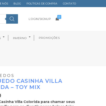
E NÓS
BLOG
POLÍTICAS DE COMPRA
CONTATO
0
LOGIN/SIGNUP
PROMOÇÕES
S
INVERNO
EDOS
EDO CASINHA VILLA
DA – TOY MIX
0
asinha Villa Colorida para chamar seus