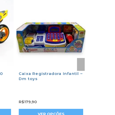
00
Caixa Registradora Infantil –
Trator Mot
Dm toys
Infantil C
Brinquedo
R$
179,90
R$
71,90
VER OPÇÕES
ADICION