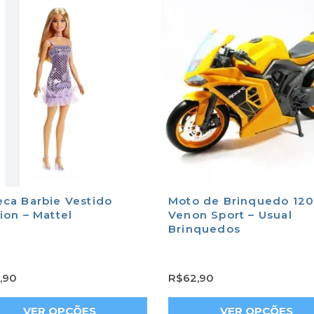
ca Barbie Vestido
Moto de Brinquedo 12
ion – Mattel
Venon Sport – Usual
Brinquedos
,90
R$
62,90
VER OPÇÕES
VER OPÇÕES