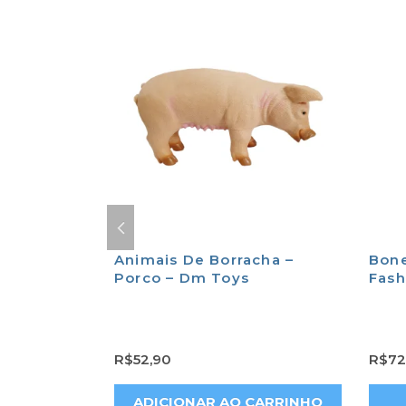
ico-Tico
Animais De Borracha –
Bone
abo –
Porco – Dm Toys
Fash
R$
52,90
R$
72
CARRINHO
ADICIONAR AO CARRINHO