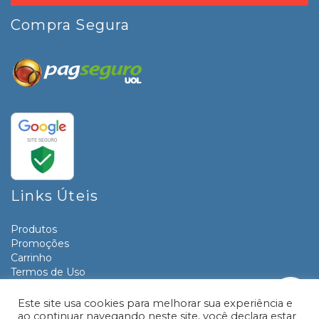
Compra Segura
Links Úteis
Produtos
Promoções
Carrinho
Termos de Uso
Informativos
Contato
Este site usa cookies para melhorar sua experiência e
ao continuar navegando neste site, você declara estar