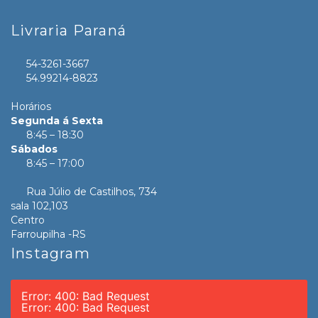
Livraria Paraná
54-3261-3667
54.99214-8823
Horários
Segunda á Sexta
8:45 – 18:30
Sábados
8:45 – 17:00
Rua Júlio de Castilhos, 734
sala 102,103
Centro
Farroupilha -RS
Instagram
Error: 400: Bad Request
Error: 400: Bad Request