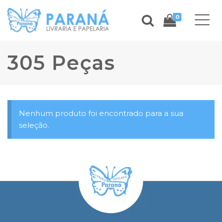
0
305 Peças
Nenhum produto foi encontrado para a sua
seleção.