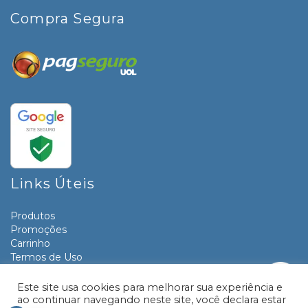
Compra Segura
Links Úteis
Produtos
Promoções
Carrinho
Termos de Uso
Informativos
Contato
Este site usa cookies para melhorar sua experiência e
ao continuar navegando neste site, você declara estar