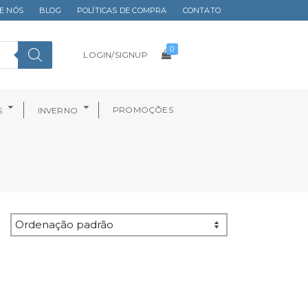
E NÓS
BLOG
POLÍTICAS DE COMPRA
CONTATO
0
LOGIN/SIGNUP
PROMOÇÕES
S
INVERNO