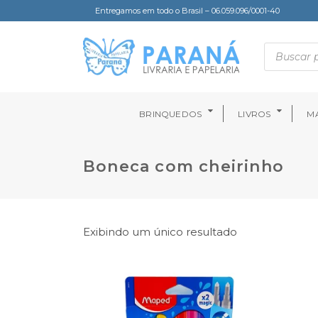
Entregamos em todo o Brasil – 06.059.096/0001-40
BRINQUEDOS
LIVROS
MA
Boneca com cheirinho
Exibindo um único resultado