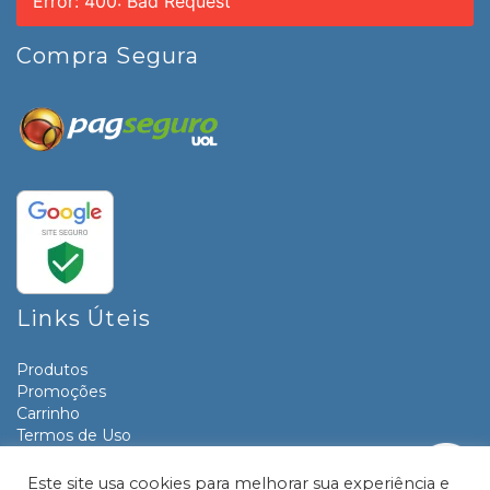
Error: 400: Bad Request
Compra Segura
Links Úteis
Produtos
Promoções
Carrinho
Termos de Uso
Informativos
Contato
Este site usa cookies para melhorar sua experiência e