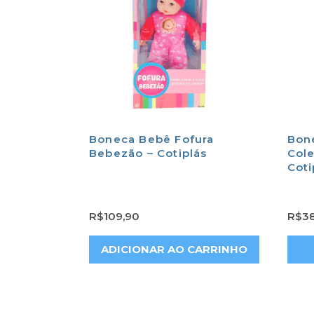
Boneca Bebê Fofura
Bon
Bebezão – Cotiplás
Cole
Coti
R$
109,90
R$
3
ADICIONAR AO CARRINHO