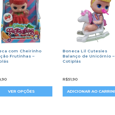
eca com Cheirinho
Boneca Lil Cutesies
ção Frutinhas –
Balanço de Unicórnio –
plás
Cotiplás
8,90
R$
51,90
VER OPÇÕES
ADICIONAR AO CARRI