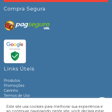
Compra Segura
Links Úteis
Produtos
Promoções
Carrinho
Termos de Uso
Informativos
Contato
Este site usa cookies para melhorar sua experiência e
ao continuar navegando neste site, você declara estar