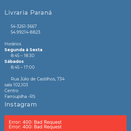
Livraria Paraná
54-3261-3667
54.99214-8823
Horários
Segunda á Sexta
8:45 – 18:30
Sábados
8:45 – 17:00
Rua Júlio de Castilhos, 734
sala 102,103
Centro
Farroupilha -RS
Instagram
Error: 400: Bad Request
Error: 400: Bad Request