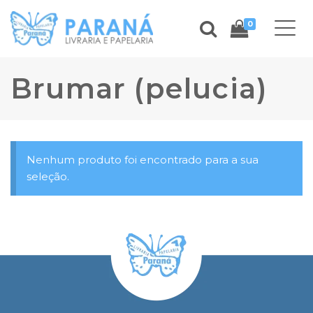
0
Brumar (pelucia)
Nenhum produto foi encontrado para a sua
seleção.