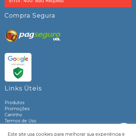
Error: 400: Bad Request
Compra Segura
Links Úteis
Produtos
Promoções
Carrinho
Termos de Uso
Informativos
Contato
Este site usa cookies para melhorar sua experiência e