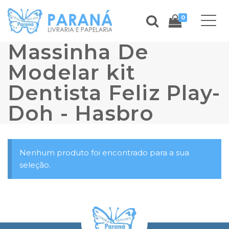
0
Massinha De
Modelar kit
Dentista Feliz Play-
Doh - Hasbro
Nenhum produto foi encontrado para a sua
seleção.