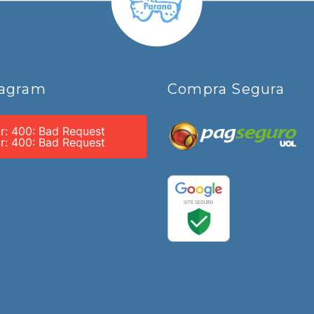
tagram
Compra Segura
or: 400: Bad Request
or: 400: Bad Request