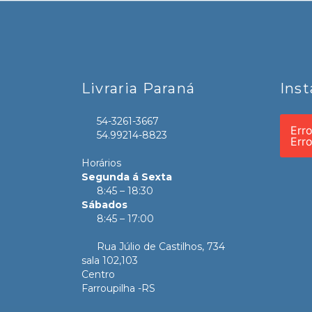
Livraria Paraná
Ins
54-3261-3667
Err
54.99214-8823
Err
Horários
Segunda á Sexta
8:45 – 18:30
Sábados
8:45 – 17:00
Rua Júlio de Castilhos, 734
sala 102,103
Centro
Farroupilha -RS