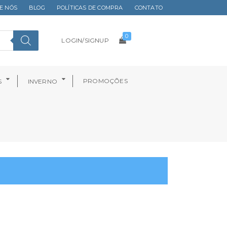
E NÓS
BLOG
POLÍTICAS DE COMPRA
CONTATO
0
LOGIN/SIGNUP
PROMOÇÕES
S
INVERNO