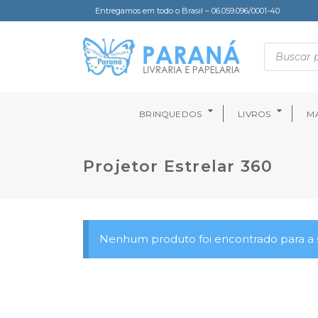
Entregamos em todo o Brasil – 06.059.096/0001-40
BRINQUEDOS
LIVROS
MA
Projetor Estrelar 360
Nenhum produto foi encontrado para a s