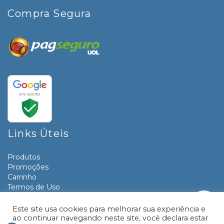
Compra Segura
Links Úteis
Produtos
Promoções
Carrinho
Termos de Uso
Informativos
Contato
Este site usa cookies para melhorar sua experiência e
ao continuar navegando neste site, você declara estar