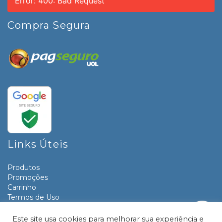
Error: 400: Bad Request
Compra Segura
Links Úteis
Produtos
Promoções
Carrinho
Termos de Uso
Informativos
Contato
Este site usa cookies para melhorar sua experiência e