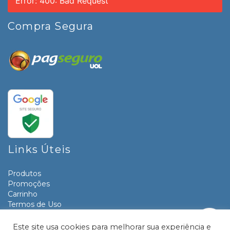
Error: 400: Bad Request
Compra Segura
Links Úteis
Produtos
Promoções
Carrinho
Termos de Uso
Informativos
Contato
Este site usa cookies para melhorar sua experiência e