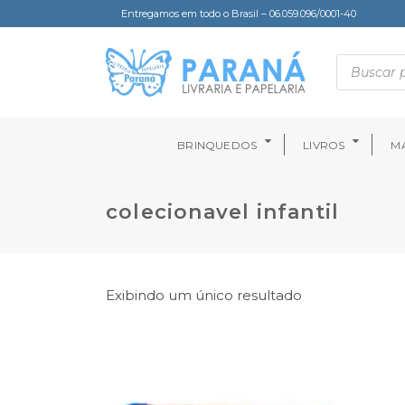
Entregamos em todo o Brasil – 06.059.096/0001-40
BRINQUEDOS
LIVROS
MA
colecionavel infantil
Exibindo um único resultado