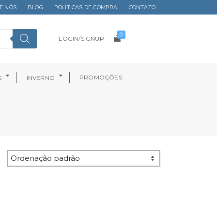
E NÓS
BLOG
POLÍTICAS DE COMPRA
CONTATO
0
LOGIN/SIGNUP
PROMOÇÕES
S
INVERNO