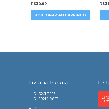
R$
30,90
R$
3,
ADICIONAR AO CARRINHO
Livraria Paraná
Ins
54-3261-3667
Err
54.99214-8823
Err
Horários