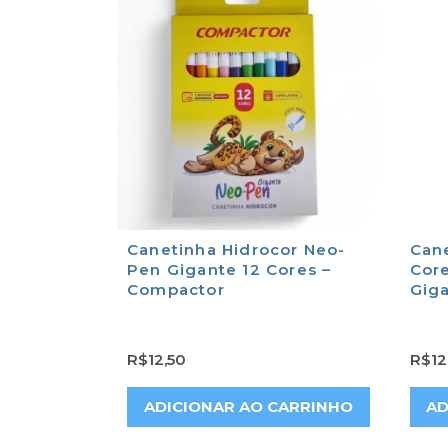
Canetinha Hidrocor Neo-
Cane
Pen Gigante 12 Cores –
Cor
Compactor
Gig
R$
12,50
R$
12
ADICIONAR AO CARRINHO
AD