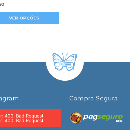
50
VER OPÇÕES
tagram
Compra Segura
or: 400: Bad Request
or: 400: Bad Request