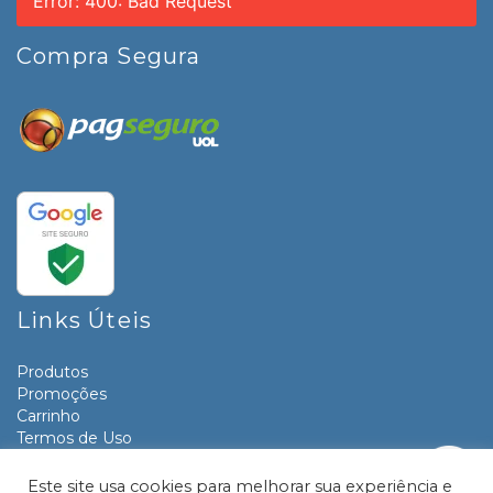
Error: 400: Bad Request
Compra Segura
Links Úteis
Produtos
Promoções
Carrinho
Termos de Uso
Informativos
Contato
Este site usa cookies para melhorar sua experiência e