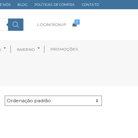
E NÓS
BLOG
POLÍTICAS DE COMPRA
CONTATO
0
LOGIN/SIGNUP
PROMOÇÕES
S
INVERNO