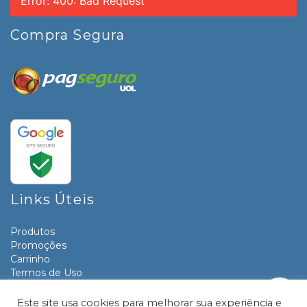
Error: 400: Bad Request
Compra Segura
Links Úteis
Produtos
Promoções
Carrinho
Termos de Uso
Informativos
Contato
Este site usa cookies para melhorar sua experiência e