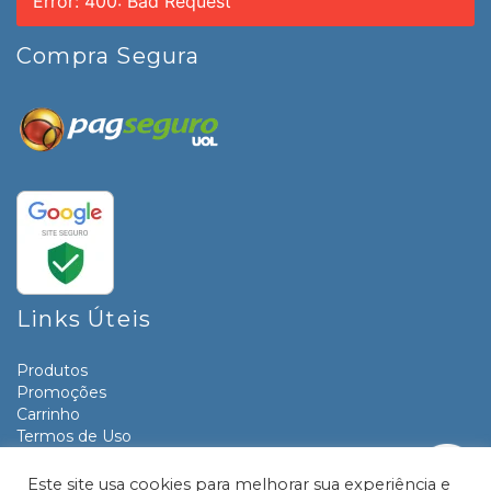
Error: 400: Bad Request
Compra Segura
Links Úteis
Produtos
Promoções
Carrinho
Termos de Uso
Informativos
Contato
Este site usa cookies para melhorar sua experiência e