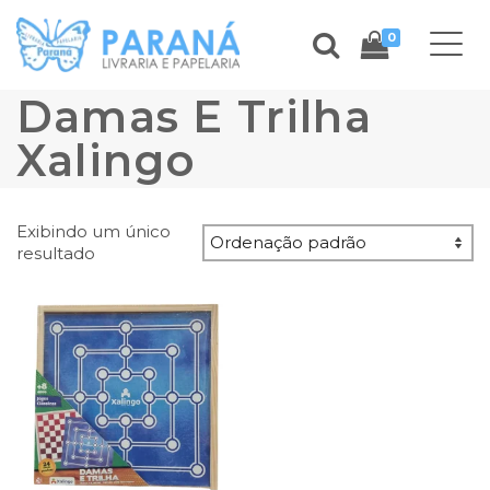
0
Damas E Trilha
Xalingo
Exibindo um único
resultado