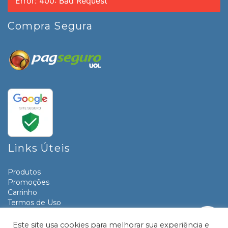
Error: 400: Bad Request
Compra Segura
Links Úteis
Produtos
Promoções
Carrinho
Termos de Uso
Informativos
Contato
Este site usa cookies para melhorar sua experiência e