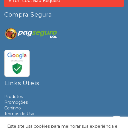
Error: 400: Bad Request
Compra Segura
Links Úteis
Produtos
Promoções
Carrinho
Termos de Uso
Informativos
Contato
Este site usa cookies para melhorar sua experiência e