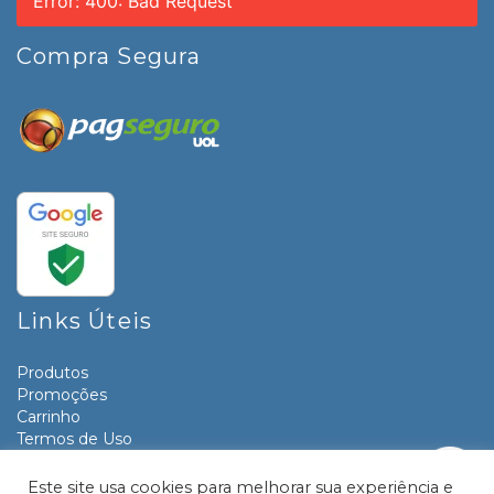
Error: 400: Bad Request
Compra Segura
Links Úteis
Produtos
Promoções
Carrinho
Termos de Uso
Informativos
Contato
Este site usa cookies para melhorar sua experiência e