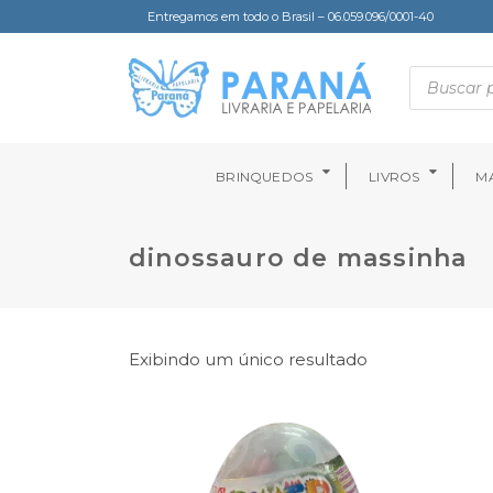
Entregamos em todo o Brasil – 06.059.096/0001-40
BRINQUEDOS
LIVROS
MA
dinossauro de massinha
Exibindo um único resultado