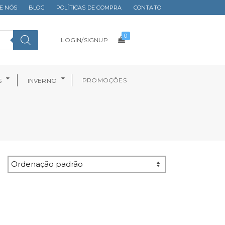
E NÓS
BLOG
POLÍTICAS DE COMPRA
CONTATO
0
LOGIN/SIGNUP
PROMOÇÕES
S
INVERNO