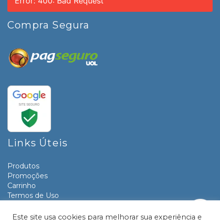
Error: 400: Bad Request
Compra Segura
Links Úteis
Produtos
Promoções
Carrinho
Termos de Uso
Informativos
Contato
Este site usa cookies para melhorar sua experiência e