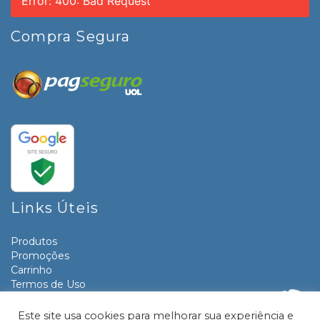
Error: 400: Bad Request
Compra Segura
Links Úteis
Produtos
Promoções
Carrinho
Termos de Uso
Informativos
Contato
Este site usa cookies para melhorar sua experiência e