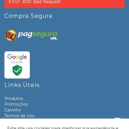
Error: 400: Bad Request
Compra Segura
Links Úteis
Produtos
Promoções
Carrinho
Termos de Uso
Informativos
Contato
Este site usa cookies para melhorar sua experiência e