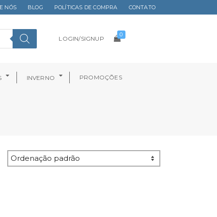
E NÓS
BLOG
POLÍTICAS DE COMPRA
CONTATO
0
LOGIN/SIGNUP
PROMOÇÕES
S
INVERNO