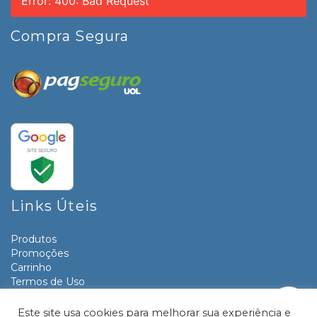
Error: 400: Bad Request
Compra Segura
Links Úteis
Produtos
Promoções
Carrinho
Termos de Uso
Informativos
Contato
Este site usa cookies para melhorar sua experiência e