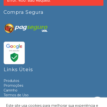
Error: 400: Bad Request
Compra Segura
Links Úteis
Produtos
Promoções
Carrinho
Termos de Uso
Informativos
Contato
Este site usa cookies para melhorar sua experiência e