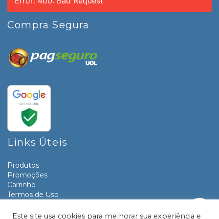
Error: 400: Bad Request
Compra Segura
Links Úteis
Produtos
Promoções
Carrinho
Termos de Uso
Informativos
Contato
Este site usa cookies para melhorar sua experiência e