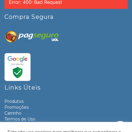
Error: 400: Bad Request
Compra Segura
Links Úteis
Produtos
Promoções
Carrinho
Termos de Uso
Informativos
Contato