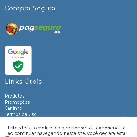
Compra Segura
Links Úteis
Produtos
Promoções
Carrinho
Termos de Uso
Informativos
Contato
Este site usa cookies para melhorar sua experiência e
ao continuar navegando neste site, você declara estar