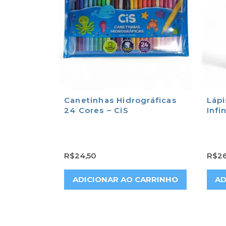
Canetinhas Hidrográficas
Lápi
24 Cores – CiS
Infi
R$
24,50
R$
26
ADICIONAR AO CARRINHO
AD