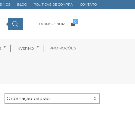
E NÓS
BLOG
POLÍTICAS DE COMPRA
CONTATO
0
LOGIN/SIGNUP
PROMOÇÕES
S
INVERNO