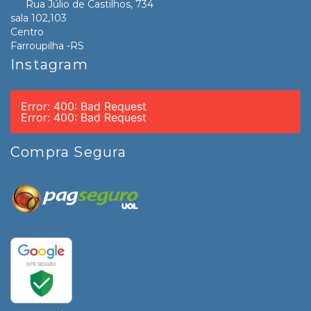
Rua Júlio de Castilhos, 734
sala 102,103
Centro
Farroupilha -RS
Instagram
Error: 400: Bad Request
Error: 400: Bad Request
Compra Segura