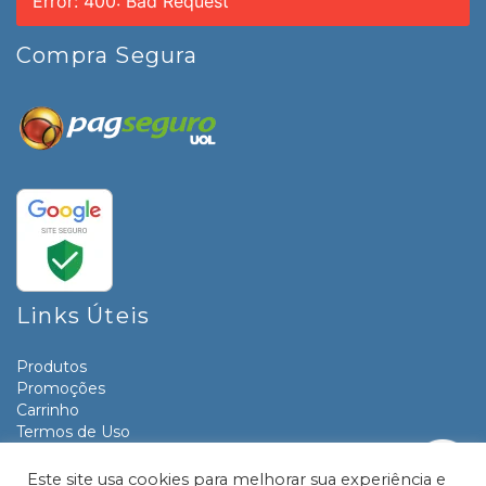
Error: 400: Bad Request
Compra Segura
Links Úteis
Produtos
Promoções
Carrinho
Termos de Uso
Informativos
Contato
Este site usa cookies para melhorar sua experiência e