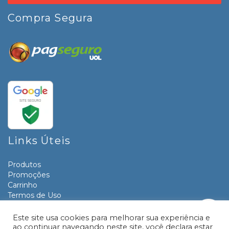
Compra Segura
Links Úteis
Produtos
Promoções
Carrinho
Termos de Uso
Informativos
Contato
Este site usa cookies para melhorar sua experiência e
ao continuar navegando neste site, você declara estar