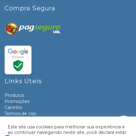
Compra Segura
Links Úteis
Produtos
Promoções
Carrinho
Termos de Uso
Informativos
Contato
Este site usa cookies para melhorar sua experiência e
ao continuar navegando neste site, você declara estar