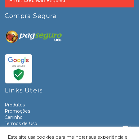
Error: 400: Bad Request
Compra Segura
Links Úteis
Produtos
Promoções
Carrinho
Termos de Uso
Informativos
Contato
Este site usa cookies para melhorar sua experiência e