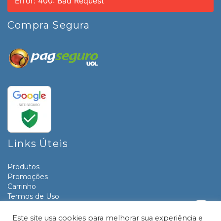
Error: 400: Bad Request
Compra Segura
Links Úteis
Produtos
Promoções
Carrinho
Termos de Uso
Informativos
Contato
Este site usa cookies para melhorar sua experiência e