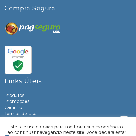
Compra Segura
Links Úteis
Produtos
Promoções
Carrinho
Termos de Uso
Informativos
Contato
Este site usa cookies para melhorar sua experiência e
ao continuar navegando neste site, você declara estar