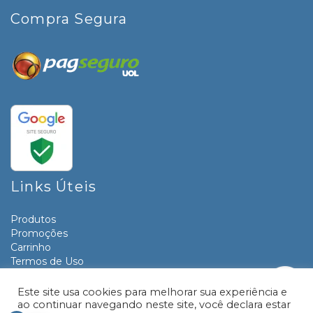
Compra Segura
Links Úteis
Produtos
Promoções
Carrinho
Termos de Uso
Informativos
Contato
Este site usa cookies para melhorar sua experiência e
ao continuar navegando neste site, você declara estar