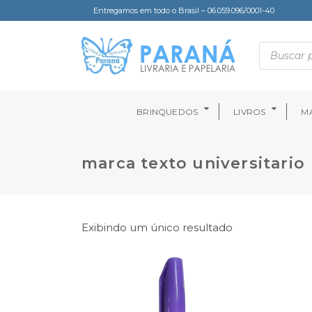
Entregamos em todo o Brasil – 06.059.096/0001-40
BRINQUEDOS
LIVROS
MA
marca texto universitario
Exibindo um único resultado