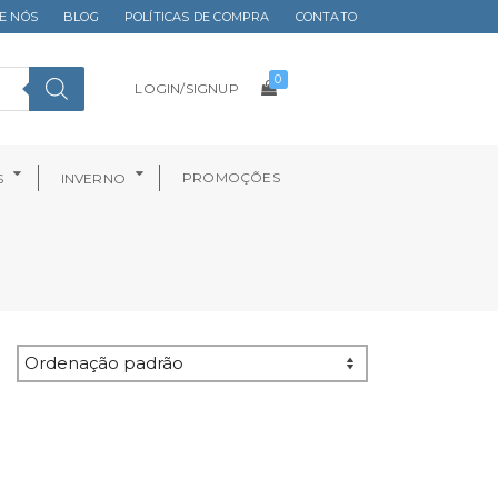
E NÓS
BLOG
POLÍTICAS DE COMPRA
CONTATO
0
LOGIN/SIGNUP
PROMOÇÕES
S
INVERNO