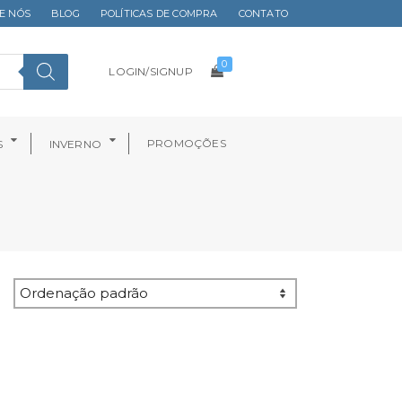
E NÓS
BLOG
POLÍTICAS DE COMPRA
CONTATO
0
LOGIN/SIGNUP
PROMOÇÕES
S
INVERNO