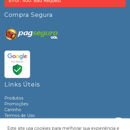
Error: 400: Bad Request
Compra Segura
Links Úteis
Produtos
Promoções
Carrinho
Termos de Uso
Informativos
Contato
Este site usa cookies para melhorar sua experiência e