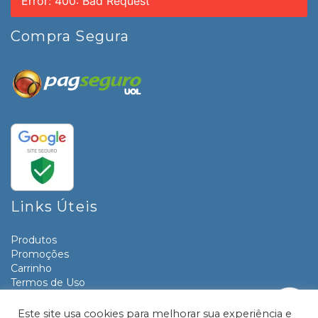
Error: 400: Bad Request
Compra Segura
Links Úteis
Produtos
Promoções
Carrinho
Termos de Uso
Informativos
Contato
Este site usa cookies para melhorar sua experiência e