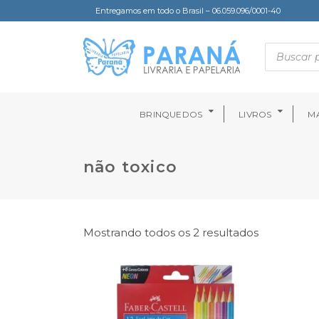
Entregamos em todo o Brasil – 06.059.096/0001-40
BRINQUEDOS
LIVROS
MA
não toxico
Mostrando todos os 2 resultados