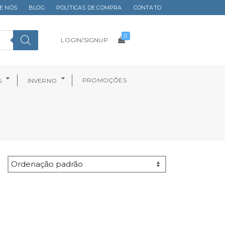
E NÓS
BLOG
POLÍTICAS DE COMPRA
CONTATO
0
LOGIN/SIGNUP
PROMOÇÕES
S
INVERNO