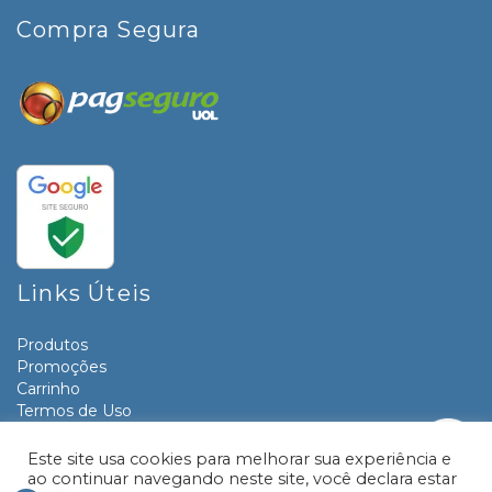
Compra Segura
Links Úteis
Produtos
Promoções
Carrinho
Termos de Uso
Informativos
Contato
Este site usa cookies para melhorar sua experiência e
ao continuar navegando neste site, você declara estar