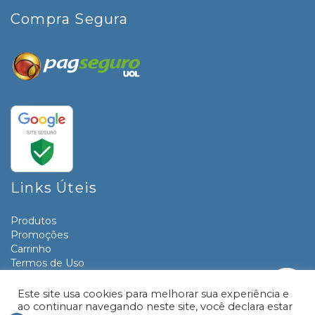
Compra Segura
Links Úteis
Produtos
Promoções
Carrinho
Termos de Uso
Informativos
Contato
Este site usa cookies para melhorar sua experiência e
ao continuar navegando neste site, você declara estar